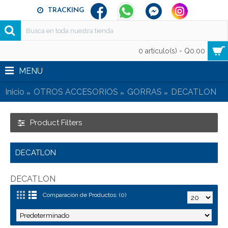
TRACKING
0 artículo(s) - Q0.00
MENU
Inicio
OTROS ACCESORIOS
GORRAS
DECATLON
Product Filters
DECATLON
DECATLON
Comparación de Productos: (0)