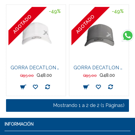
-49%
-49%
AGOTADO
AGOTADO
GORRA DECATLON WHITE
GORRA DECATLON DK GREY
Q48.00
Q48.00
Q95.00
Q95.00
Mostrando 1 a 2 de 2 (1 Páginas)
INFORMACIÓN