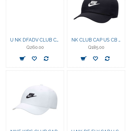
U NK DFADV CLUB CAP S AB P COMET BLUE
NK CLUB CAP US CB FUT WSH KIDS
Q260.00
Q185.00