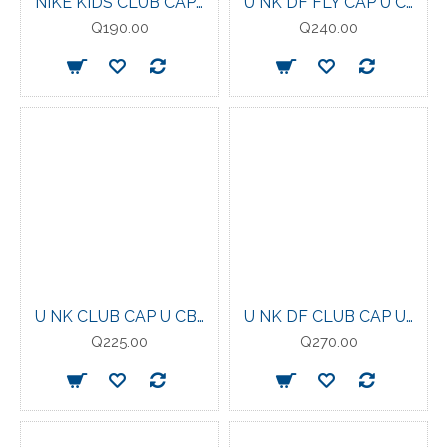
NIKE KIDS CLUB CAP US CB FUT WSH (Gorra para niños)
U NK DF FLY CAP U CB P
Q190.00
Q240.00
U NK CLUB CAP U CB SWSH L
U NK DF CLUB CAP U AB FL P
Q225.00
Q270.00