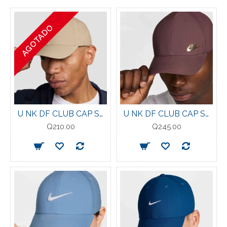
AGOTADO
U NK DF CLUB CAP S CB P KHAKI/WHITE
U NK DF CLUB CAP S CB MTFUT L TATTOO/METALLIC-GOLD
Q210.00
Q245.00