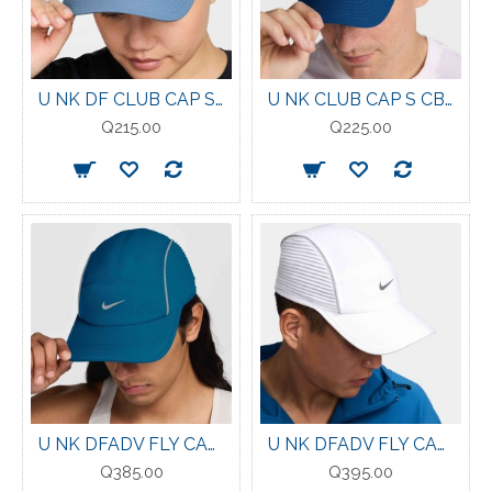
U NK DF CLUB CAP S CB P WORK BLUE
U NK CLUB CAP S CB SWSH FS COURT BLUE
Q215.00
Q225.00
U NK DFADV FLY CAP U AB AEROAD GREEN ABYSS
U NK DFADV FLY CAP U AB AEROAD WHITE
Q385.00
Q395.00