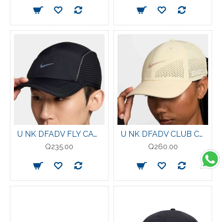
U NK DFADV FLY CAP U AB AEROAD BLACK/ANTHRACITE
U NK DFADV CLUB CAP S AB P LT KHAKI
Q235.00
Q260.00