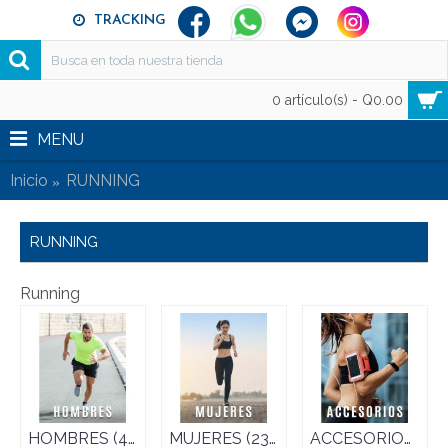
TRACKING
0 artículo(s) - Q0.00
MENU
Inicio
RUNNING
RUNNING
Running
HOMBRES (458)
MUJERES (238)
ACCESORIOS (59)